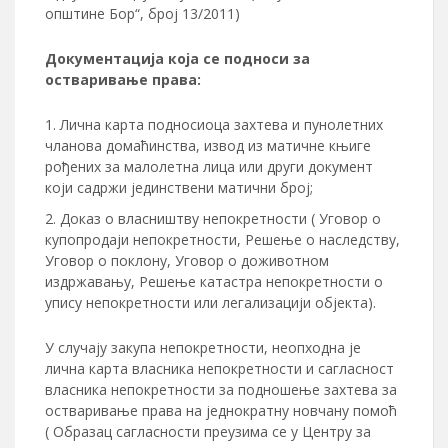
општине Бор“, број 13/2011)
Документација која се подноси за
остваривање права:
Лична карта подносиоца захтева и пунолетних
чланова домаћинства, извод из матичне књиге
рођених за малолетна лица или други документ
који садржи јединствени матични број;
Доказ о власништву непокретности ( Уговор о
купопродаји непокретности, Решење о наследству,
Уговор о поклону, Уговор о доживотном
издржавању, Решење катастра непокретности о
упису непокретности или легализацији објекта).
У случају закупа непокретности, неопходна је
лична карта власника непокретности и сагласност
власника непокретности за подношење захтева за
остваривање права на једнократну новчану помоћ
( Образац сагласности преузима се у Центру за