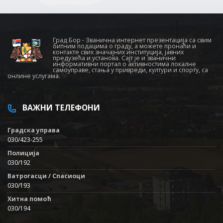
Град Бор - Званична интернет презентација са свим
битним подацима о граду, а можете пронаћи и
контакте свих значајних институција, јавних
предузећа и установа. Сајт је и званични
информативни портал о активностима локалне
самоуправе, стања у привреди, култури и спорту, са
онлине услугама.
ВАЖНИ ТЕЛЕФОНИ
Градска управа
030/423-255
Полиција
030/192
Ватрогасци / Спасиоци
030/193
Хитна помоћ
030/194