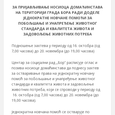
ЗА ПРИЈАВЉИВАЊЕ НОСИОЦА ДОМАЋИНСТАВА
НА ТЕРИТОРИЈИ ГРАДА БОРА РАДИ ДОДЕЛЕ
ЈЕДНОКРАТНЕ НОВЧАНЕ ПОМОЋИ ЗА
ПОБОЉШАЊЕ И УНАПРЕЂЕЊЕ ЖИВОТНОГ
СТАНДАРДА И КВАЛИТЕТА ЖИВОТА И
ЗАДОВОЉЕЊЕ ЖИВОТНИХ ПОТРЕБА
Подношење захтева у периоду од 16. октобра (од
7,00 часова) до 20. новембра (до 19,00 часова)
Центар за социјални рад „Бор“ расписује оглас и
позива носиоце домаћинстава да поднесу захтев
за остваривање права на једнократну новчану
помоћ за побољшање и унапређење животног
стандарда и квалитета живота и задовољење
животних потреба, који се спроводи у периоду од
16. октобра (од 7,00 часова) до 20. новембра (до
19,00 часова).
Једнократна новчана помоћ се остварује по