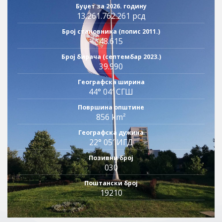
Буџет за 2026. годину
13.261.762.261 рсд
Број становника (попис 2011.)
48.615
Број бирача (септембар 2023.)
39.990
Географска ширина
44° 04′ СГШ
Површина општине
856 km²
Географска дужина
22° 05′ ИГД
Позивни број
030
Поштански број
19210