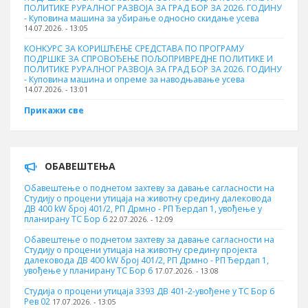
ПОЛИТИКЕ РУРАЛНОГ РАЗВОЈА ЗА ГРАД БОР ЗА 2026. ГОДИНУ
- Куповинa машина за убирање односно скидање усева
14.07.2026. - 13:05
КОНКУРС ЗА КОРИШЋЕЊЕ СРЕДСТАВА ПО ПРОГРАМУ
ПОДРШКЕ ЗА СПРОВОЂЕЊЕ ПОЉОПРИВРЕДНЕ ПОЛИТИКЕ И
ПОЛИТИКЕ РУРАЛНОГ РАЗВОЈА ЗА ГРАД БОР ЗА 2026. ГОДИНУ
- Куповина машина и опреме за наводњавање усева
14.07.2026. - 13:01
Прикажи све
ОБАВЕШТЕЊА
Обавештење о поднетом захтеву за давање сагласности на
Студију о процени утицаја на животну средину далековода
ДВ 400 kW број 401/2, РП Дрмно - РП Ђердап 1, увођење у
планирану ТС Бор 6
22.07.2026. - 12:09
Обавештење о поднетом захтеву за давање сагласности на
Студију о процени утицаја на животну средину пројекта
далековода ДВ 400 kW број 401/2, РП Дрмно - РП Ђердап 1,
увођење у планирану ТС Бор 6
17.07.2026. - 13:08
Студија о процени утицаја 3393 ДВ 401-2-увођене у ТС Бор 6
Рев 02
17.07.2026. - 13:05