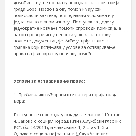
домаћинству, не по члану породице на територији
града Бора. Право на ову помоћ имају сви
подносиоци захтева, под једнаким условима и у
једнаком новчаном износу . Поступак за доделу
једнократне новчане помоћи спроводи Комисија, а
након провере испуњености услова на основу
поднете документације, биће утврђена листа
грађана који испуњавају услове за остваривање
права на једнократну новчану помоћ.
Услови за остваривање права:
Пребивалиште/боравиште на територији града
Бора;
Поступак се спроводи у складу са чланом 110. став
4. Закона о социјалној заштити („Службени гласник
РС“, бр. 24/2011), и члановима 1, 2 став 1, 3 и 4.
Одлуке о социјалној заштити („Службени лист