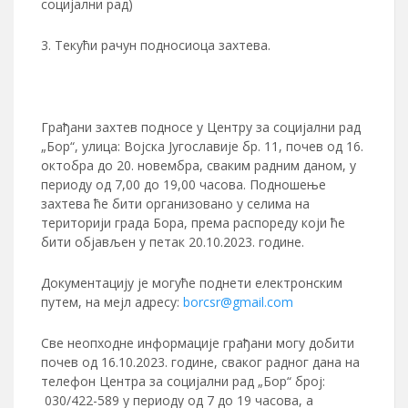
социјални рад)
Текући рачун подносиоца захтева.
Грађани захтев подносе у Центру за социјални рад
„Бор“, улица: Војска Југославије бр. 11, почев од 16.
октобра до 20. новембра, сваким радним даном, у
периоду од 7,00 до 19,00 часова. Подношење
захтева ће бити организовано у селима на
територији града Бора, према распореду који ће
бити објављен у петак 20.10.2023. године.
Документацију је могуће поднети електронским
путем, на мејл адресу:
borcsr@gmail.com
Све неопходне информације грађани могу добити
почев од 16.10.2023. године, сваког радног дана на
телефон Центра за социјални рад „Бор“ број:
030/422-589 у периоду од 7 до 19 часова, а