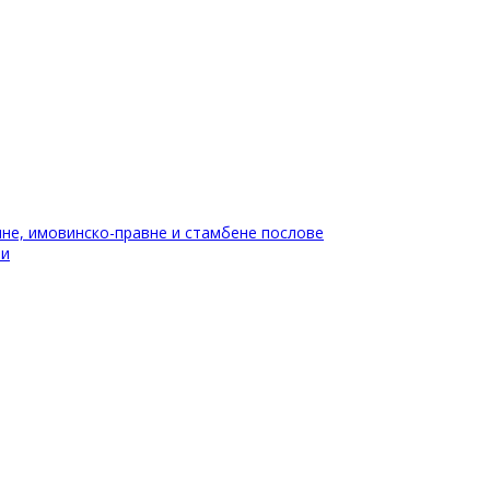
не, имовинско-правне и стамбене послове
ти