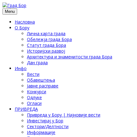
Menu
Насловна
О Бору
Лична карта града
Обележја града Бора
Статут града Бора
Историјски развој
Архитектура и знаменитости града Бора
Дан града
Инфо
Вести
Обавештења
Јавне расправе
Конкурси
Одлуке
Огласи
ПРИВРЕДА
Привреда у Бору | Најновије вести
Инвестирај у Бор
Сектори/Делтности
Информације