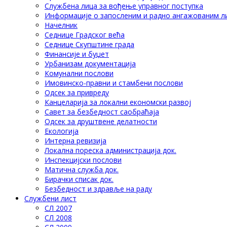
Службена лица за вођење управног поступка
Информације о запосленим и радно ангажованим л
Начелник
Седнице Градског већа
Седнице Скупштине града
Финансије и буџет
Урбанизам документација
Комунални послови
Имовинско-правни и стамбени послови
Одсек за привреду
Канцеларија за локални економски развој
Савет за безбедност саобраћаја
Одсек за друштвене делатности
Eкологија
Интерна ревизија
Локална пореска администрација док.
Инспекцијски послови
Матична служба док.
Бирачки списак док.
Безбедност и здравље на раду
Службени лист
СЛ 2007
СЛ 2008