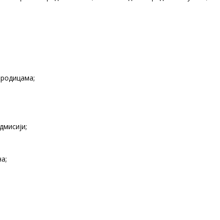
ородицама;
дмисији;
а;