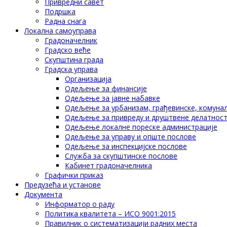
Привредни савет
Подршка
Радна снага
Локална самоуправа
Градоначелник
Градско веће
Скупштина града
Градска управа
Организација
Одељење за финансије
Одељење за јавне набавке
Одељење за урбанизам, грађевинске, комунал
Одељење за привреду и друштвене делатнос
Одељење локалне пореске администрације
Одељење за управу и опште послове
Одељење за инспекцијске послове
Служба за скупштинске послове
Кабинет градоначелника
Графички приказ
Предузећа и установе
Документа
Информатор о раду
Политика квалитета – ИСО 9001:2015
Правилник о систематизацији радних места