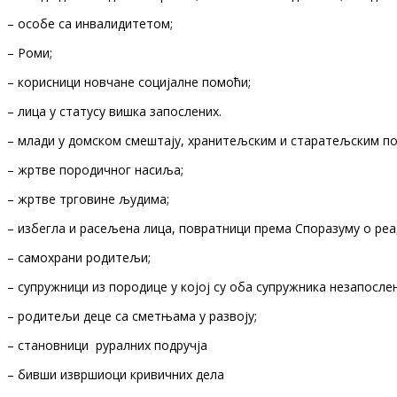
– особе са инвалидитетом;
– Роми;
– корисници новчане социјалне помоћи;
– лица у статусу вишка запослених.
– млади у домском смештају, хранитељским и старатељским п
– жртве породичног насиља;
– жртве трговине људима;
– избегла и расељена лица, повратници према Споразуму о реа
– самохрани родитељи;
– супружници из породице у којој су оба супружника незапослен
– родитељи деце са сметњама у развоју;
– становници руралних подручја
– бивши извршиоци кривичних дела