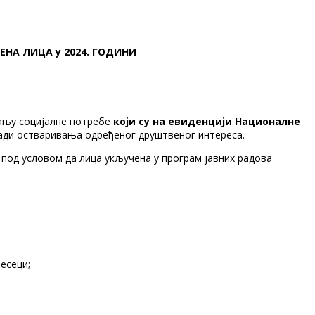
НА ЛИЦА у 2024. ГОДИНИ
тању социјалне потребе
који су на евиденцији Националне
ради остваривања одређеног друштвеног интереса.
 под условом да лица укључена у програм јавних радова
есеци;