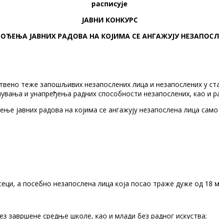
расписује
ЈАВНИ КОНКУРС
ОЂЕЊА ЈАВНИХ РАДОВА НА КОЈИМА СЕ АНГАЖУЈУ НЕЗАПОСЛЕ
Е
твено теже запошљивих незапослених лица и незапослених у с
очувања и унапређења радних способности незапослених, као и 
ње јавних радова на којима се ангажују незапослена лица само
еци, а посебно незапослена лица која посао траже дуже од 18 м
ез завршене средње школе, као и млади без радног искуства;