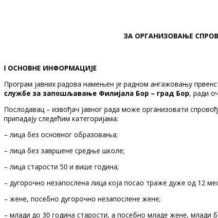
ЗА ОРГАНИЗОВАЊЕ СПРОВ
I ОСНОВНЕ ИНФОРМАЦИЈ
Програм јавних радова намењен је радном ангажовању првенс
службе за запошљавање Филијала Бор – град Бор
, ради 
Послодавац – извођач јавног рада може организовати спровође
припадају следећим категоријама:
– лица без основног образовања;
– лица без завршене средње школе;
– лица старости 50 и више година;
– дугорочно незапослена лица која посао траже дуже од 12 мес
– жене, посебно дугорочно незапослене жене;
– млади до 30 година старости, а посебно младе жене, млади б