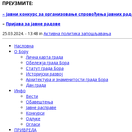
ПРЕУЗМИТЕ:
– Јавни конкурс за организовање спровођења јавних радо
–
Пријава за јавне радове
25.03.2024. - 13:48 in
Активна политика запошљавања
Насловна
О Бору
Лична карта града
Обележја града Бора
Статут града Бора
Историјски развој
Архитектура и знаменитости града Бора
Дан града
Инфо
Вести
Обавештења
Јавне расправе
Конкурси
Одлуке
Огласи
ПРИВРЕДА