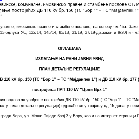
рађевинске, комуналне, имовинско-правне и стамбене послов
 постојећих ДВ 110 kV бр. 150 (ТС “Бор 1” – ТС “Мајданпек 1”) и
”
уналне, имовинско-правне и стамбене послове,
на основу чл.45а. Зако
/13-одлука УС, 132/14, 145/14,
83/18, 31/19, 37/19-др.закон и 9/20
) и
чл.
ОГЛАШАВА
ИЗЛАГАЊЕ НА РАНИ ЈАВНИ УВИД
ПЛАН ДЕТАЉНЕ РЕГУЛАЦИЈЕ
110 kV бр. 150 (ТС “Бор 1” – ТС “Мајданпек 1”) и ДВ 110 kV бр. 177 
постројења ПРП 110
kV
“Црни Врх 1”
 водова за увођење постојећих ДВ 110 kV бр. 150 (ТС “Бор 1” – ТС “Мајда
ксту: план детаљне регулације)
одржаће се у трајању од 15 дана,
у пер
 града Бора,
ул. Моше Пијаде број 3 у Бору,
као и на интернет страни
ци