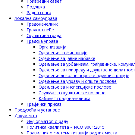
Привредни савет
Подршка
Радна снага
Локална самоуправа
Градоначелник
Градско веће
Скупштина града
Градска управа
Организација
Одељење за финансије
Одељење за јавне набавке
Одељење за урбанизам, грађевинске, комунал
Одељење за привреду и друштвене делатнос
Одељење локалне пореске администрације
Одељење за управу и опште послове
Одељење за инспекцијске послове
Служба за скупштинске послове
Кабинет градоначелника
Графички приказ
Предузећа и установе
Документа
Информатор о раду
Политика квалитета – ИСО 9001:2015
Правилник о систематизацији радних места