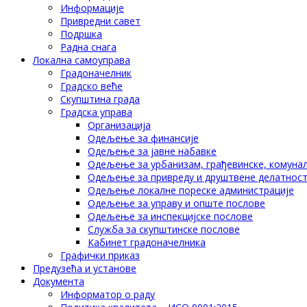
Информације
Привредни савет
Подршка
Радна снага
Локална самоуправа
Градоначелник
Градско веће
Скупштина града
Градска управа
Организација
Одељење за финансије
Одељење за јавне набавке
Одељење за урбанизам, грађевинске, комунал
Одељење за привреду и друштвене делатнос
Одељење локалне пореске администрације
Одељење за управу и опште послове
Одељење за инспекцијске послове
Служба за скупштинске послове
Кабинет градоначелника
Графички приказ
Предузећа и установе
Документа
Информатор о раду