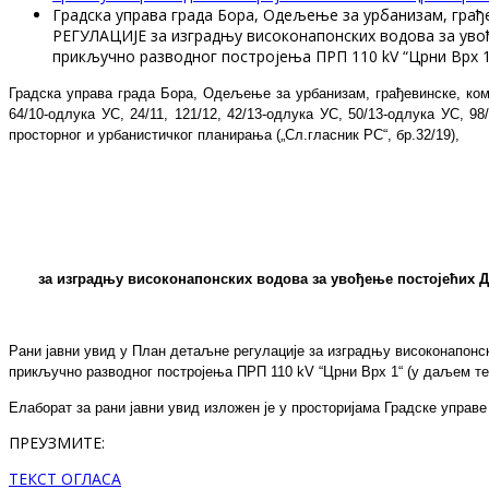
Градска управа града Бора, Одељење за урбанизам, г
РЕГУЛАЦИЈЕ за изградњу високонапонских водова за увођење
прикључно разводног постројења ПРП 110 kV “Црни Врх 1
Градска управа града Бора, Одељење за урбанизам, грађевинске, ком
64/10-одлука УС, 24/11, 121/12, 42/13-одлука УС, 50/13-одлука УС, 98
просторног и урбанистичког планирања („Сл.гласник РС“, бр.
32/19
),
за изградњу високонапонских водова за увођење постојећих ДВ 
Рани јавни увид у План детаљне регулације за изградњу високонапонских
прикључно разводног постројења ПРП 110 kV “Црни Врх 1“ (у даљем те
Елаборат за рани јавни увид
изложен је у
просторијама
Градске управе
ПРЕУЗМИТЕ:
ТЕКСТ ОГЛАСА