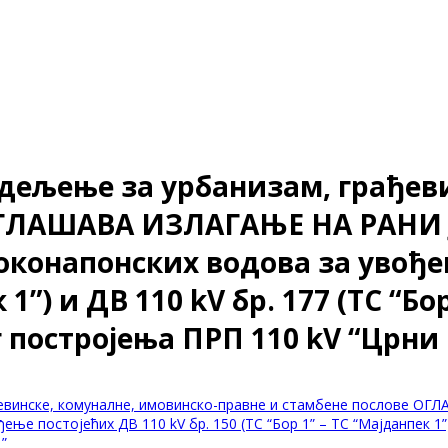
Одељење за урбанизам, грађев
 ОГЛАШАВА ИЗЛАГАЊЕ НА РАН
конапонских водова за увођењ
 1”) и ДВ 110 kV бр. 177 (ТС “Бо
постројења ПРП 110 kV “Црни 
рађевинске, комуналне, имовинско-правне и стамбене послов
 постојећих ДВ 110 kV бр. 150 (ТС “Бор 1” – ТС “Мајданпек 1”) и
”