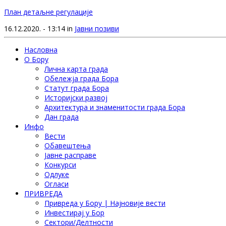
План детаљне регулације
16.12.2020. - 13:14 in
Јавни позиви
Насловна
О Бору
Лична карта града
Обележја града Бора
Статут града Бора
Историјски развој
Архитектура и знаменитости града Бора
Дан града
Инфо
Вести
Обавештења
Јавне расправе
Конкурси
Одлуке
Огласи
ПРИВРЕДА
Привреда у Бору | Најновије вести
Инвестирај у Бор
Сектори/Делтности