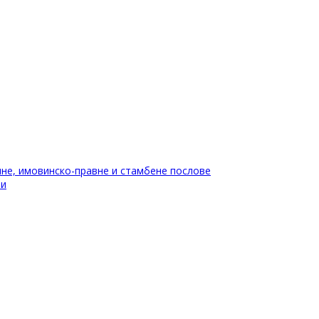
не, имовинско-правне и стамбене послове
ти