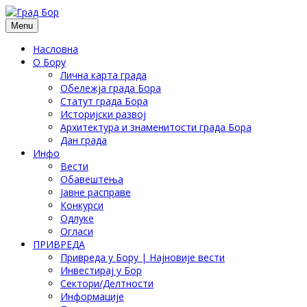
Menu
Насловна
О Бору
Лична карта града
Обележја града Бора
Статут града Бора
Историјски развој
Архитектура и знаменитости града Бора
Дан града
Инфо
Вести
Обавештења
Јавне расправе
Конкурси
Одлуке
Огласи
ПРИВРЕДА
Привреда у Бору | Најновије вести
Инвестирај у Бор
Сектори/Делтности
Информације