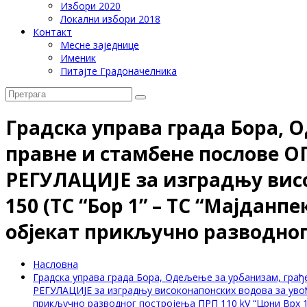
Избори 2020
Локални избори 2018
Контакт
Месне заједнице
Именик
Питајте Градоначелника
Градска управа града Бора, 
правне и стамбене послове
РЕГУЛАЦИЈЕ за изградњу висо
150 (ТС “Бор 1” – ТС “Мајданпек
објекат прикључно разводног 
Насловна
Градска управа града Бора, Одељење за урбанизам, г
РЕГУЛАЦИЈЕ за изградњу високонапонских водова за увођење
прикључно разводног постројења ПРП 110 kV “Црни Врх 1