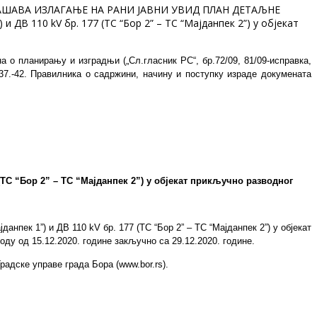
е ОГЛАШАВА ИЗЛАГАЊЕ НА РАНИ ЈАВНИ УВИД ПЛАН ДЕТАЉНЕ
 ДВ 110 kV бр. 177 (ТС “Бор 2” – ТС “Мајданпек 2”) у објекат
на о планирању и изградњи („Сл.гласник РС“, бр.72/09, 81/09-исправка,
37.-42.
Правилника о садржини, начину и поступку израде докумената
(ТС “Бор 2” – ТС “Мајданпек 2”) у објекат прикључно разводног
нпек 1”) и ДВ 110 kV бр. 177 (ТС “Бор 2” – ТС “Мајданпек 2”) у објекат
иоду
од 15.12.20
20
. год
ине
закључно са
29.12.
20
20
. год
ине.
Градске управе града Бор
a
(www.bor.rs).