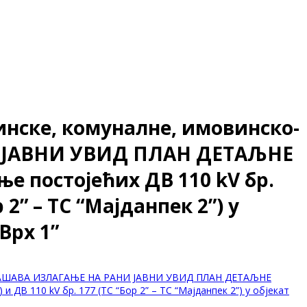
инске, комуналне, имовинско-
И ЈАВНИ УВИД ПЛАН ДЕТАЉНЕ
е постојећих ДВ 110 kV бр.
р 2” – ТС “Мајданпек 2”) у
Врх 1”
е ОГЛАШАВА ИЗЛАГАЊЕ НА РАНИ ЈАВНИ УВИД ПЛАН ДЕТАЉНЕ
 ДВ 110 kV бр. 177 (ТС “Бор 2” – ТС “Мајданпек 2”) у објекат