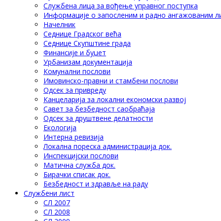
Службена лица за вођење управног поступка
Информације о запосленим и радно ангажованим л
Начелник
Седнице Градског већа
Седнице Скупштине града
Финансије и буџет
Урбанизам документација
Комунални послови
Имовинско-правни и стамбени послови
Одсек за привреду
Канцеларија за локални економски развој
Савет за безбедност саобраћаја
Одсек за друштвене делатности
Eкологија
Интерна ревизија
Локална пореска администрација док.
Инспекцијски послови
Матична служба док.
Бирачки списак док.
Безбедност и здравље на раду
Службени лист
СЛ 2007
СЛ 2008