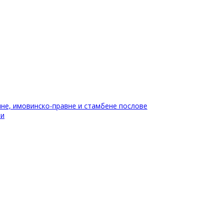
не, имовинско-правне и стамбене послове
ти